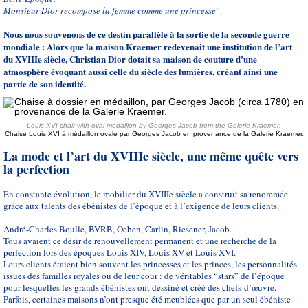
Monsieur Dior recompose la femme comme une princesse
”.
Nous nous souvenons de ce destin parallèle à la sortie de la seconde guerre
mondiale : Alors que la maison Kraemer redevenait une institution de l’art
du XVIIIe siècle, Christian Dior dotait sa maison de couture d’une
atmosphère évoquant aussi celle du siècle des lumières, créant ainsi une
partie de son identité.
Louis XVI chair with oval medallion by Georges Jacob from the Galerie Kraemer.
Chaise Louis XVI à médaillon ovale par Georges Jacob en provenance de la Galerie Kraemer.
La mode et l’art du XVIIIe siècle, une même quête vers
la perfection
En constante évolution, le mobilier du XVIIIe siècle a construit sa renommée
grâce aux talents des ébénistes de l’époque et à l’exigence de leurs clients.
André-Charles Boulle, BVRB, Oeben, Carlin, Riesener, Jacob.
Tous avaient ce désir de renouvellement permanent et une recherche de la
perfection lors des époques Louis XIV, Louis XV et Louis XVI.
Leurs clients étaient bien souvent les princesses et les princes, les personnalités
issues des familles royales ou de leur cour : de véritables “stars” de l’époque
pour lesquelles les grands ébénistes ont dessiné et créé des chefs-d’œuvre.
Parfois, certaines maisons n’ont presque été meublées que par un seul ébéniste