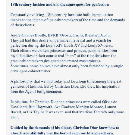
18th century fashion and art, the same quest for perfection
Constantly evolving, 18th century furniture built its reputation
thanks to the talents of the cabinetmakers of the time and the demands
of their clients.
André-Charles Boulle, BVRB, Oeben, Carlin, Riesener, Jacob.
They all had this desire for permanent renewal and a search for
perfection during the Louis XIV, Louis XV and Louis XVI eras.
Their clients were often princesses and princes, personalities from
royal families or their courts: real “stars” of the time for whom the
great cabinetmakers designed and created masterpieces.
Sometimes, some houses have almost only been furnished by a single
privileged cabinetmaker.
A philosophy that we find today and for a long time among the great
geniuses of fashion, led by Christian Dior, who drew his inspiration
from the Age of Enlightenment.
In his time, for Christian Dior, the princesses were called Olivia de
Havilland, Rita Hayworth, Ava Gardner, Marilyn Monroe, Lauren
Bacall, or Liz Taylor. It was even said that Marlène Dietrich only wore
Dior.
Guided by the demands of his clients, Christian Dior knew how to
absorb and skillfully mix the best of each world and each era,