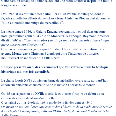
Cette passion datant de l’enfance devient une réelle source d’inspiration tout le
long de sa carrière.
Dès 1946, il investit un hôtel particulier au 30 avenue Montaigne, dont la
façade rappelle les débuts du néoclassicisme. Christian Dior en parlait comme
“d’un extraordinaire refuge du merveilleux”.
La même année 1946, la Galerie Kraemer reprenait son envol dans un autre
hôtel particulier, celui du 43 rue de Monceau. À l’époque, Raymond Kraemer
disait : “
Même s’il ne devait plus y avoir qu’un ou deux meubles dans chaque
pièce, ils seraient d’exceptio
n”.
C’est avec la même exigence que Christian Dior confie la décoration du 30
avenue Montaigne à Christian Bérard, qui orne l’intérieur de boiseries
moulurées et de mobilier du XVIIIe siècle.
Un style préservé au fil des décennies et que l’on retrouve dans la boutique
historique maintes fois actualisée.
La chaise Louis XVI à dossier en forme de médaillon ovale reste aujourd’hui
encore un emblème charismatique de la maison Dior dans le monde.
Guidé par sa passion du XVIIIe siècle, le couturier s'inspire au début de sa
carrière des robes de Marie-Antoinette.
C’est ainsi qu’il a révolutionné la mode de la fin des années 1940.
On disait de lui “
qu'il créa une césure dans l'histoire de la mode avec le retour
à une féminité triomphante, celle du XVIIIe siècle, du Second Empire et de la
Belle Epoque.